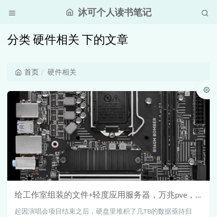
沐可个人读书笔记
分类 硬件相关 下的文章
首页
硬件相关
给工作室组装的文件+轻度应用服务器，万兆pve，攒机采坑实录（未完待更新）
起因演唱会项目结束之后，硬盘里堆积了几TB的数据亟待归