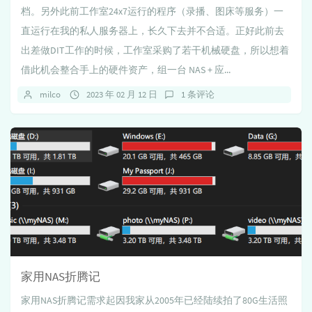
档。另外此前工作室24x7运行的程序（录播、图床等服务）一
直运行在我的私人服务器上，长久下去并不合适。正好此前去
出差做DIT工作的时候，工作室采购了若干机械硬盘，所以想着
借此机会整合手上的硬件资产，组一台 NAS + 应...
milco
2023 年 02 月 12 日
1 条评论
家用NAS折腾记
家用NAS折腾记需求起因我家从2005年已经陆续拍了80G生活照