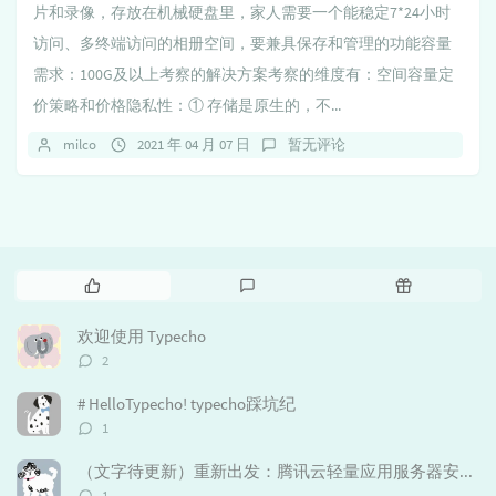
片和录像，存放在机械硬盘里，家人需要一个能稳定7*24小时
访问、多终端访问的相册空间，要兼具保存和管理的功能容量
需求：100G及以上考察的解决方案考察的维度有：空间容量定
价策略和价格隐私性：① 存储是原生的，不...
milco
2021 年 04 月 07 日
暂无评论
热
最
随
门
新
机
文
评
文
欢迎使用 Typecho
章
论
章
评
2
论
数：
# HelloTypecho! typecho踩坑纪
评
1
论
数：
（文字待更新）重新出发：腾讯云轻量应用服务器安装aa面板、重装typecho
评
1