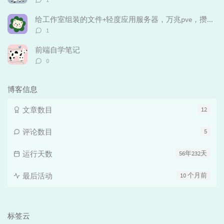
论
数：
给工作室组装的文件+轻度应用服务器，万兆pve，攒机采坑实录（未完待更新）
评
1
论
数：
前端自学笔记
评
0
论
数：
博客信息
文章数目
12
评论数目
5
运行天数
56年232天
最后活动
10 个月前
标签云