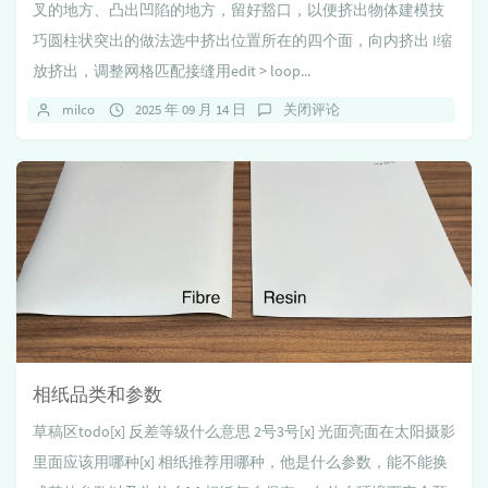
叉的地方、凸出凹陷的地方，留好豁口，以便挤出物体建模技
巧圆柱状突出的做法选中挤出位置所在的四个面，向内挤出 I缩
放挤出，调整网格匹配接缝用edit > loop...
milco
2025 年 09 月 14 日
关闭评论
相纸品类和参数
草稿区todo[x] 反差等级什么意思 2号3号[x] 光面亮面在太阳摄影
里面应该用哪种[x] 相纸推荐用哪种，他是什么参数，能不能换