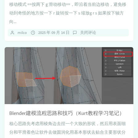
移动模式 ==按两下 g 滑动移动==，即沿着当前边移动，避免移
动到奇怪的地方按一下 r 旋转按一下 s 缩放g r s 如果按下轴方
向...
milco
2025 年 09 月 14 日
关闭评论
Blender建模流程思路和技巧（Kurt教程学习笔记）
核心思路先考虑用棱角边去捏一个大致的形状，然后用表面细
分和平滑着色让软件去做圆润化用基本形状去贴合主要形状分