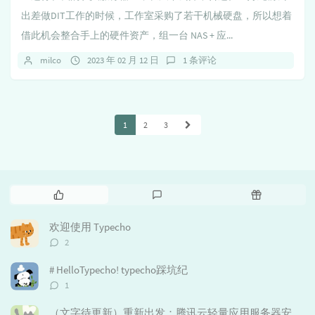
出差做DIT工作的时候，工作室采购了若干机械硬盘，所以想着
借此机会整合手上的硬件资产，组一台 NAS + 应...
milco
2023 年 02 月 12 日
1 条评论
1
2
3
热
最
随
门
新
机
文
评
文
欢迎使用 Typecho
章
论
章
评
2
论
数：
# HelloTypecho! typecho踩坑纪
评
1
论
数：
（文字待更新）重新出发：腾讯云轻量应用服务器安装aa面板、重装typecho