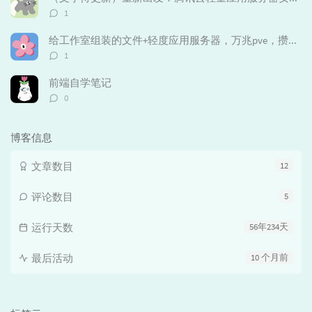
评
1
论
数：
给工作室组装的文件+轻度应用服务器，万兆pve，攒机采坑实录（未完待更新）
评
1
论
数：
前端自学笔记
评
0
论
数：
博客信息
文章数目
12
评论数目
5
运行天数
56年234天
最后活动
10 个月前