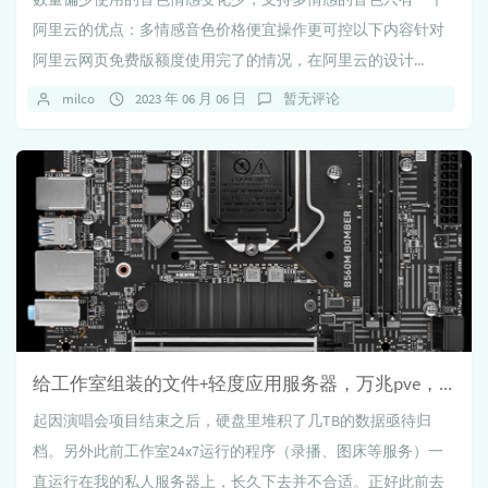
阿里云的优点：多情感音色价格便宜操作更可控以下内容针对
阿里云网页免费版额度使用完了的情况，在阿里云的设计...
milco
2023 年 06 月 06 日
暂无评论
给工作室组装的文件+轻度应用服务器，万兆pve，攒机采坑实录（未完待更新）
起因演唱会项目结束之后，硬盘里堆积了几TB的数据亟待归
档。另外此前工作室24x7运行的程序（录播、图床等服务）一
直运行在我的私人服务器上，长久下去并不合适。正好此前去